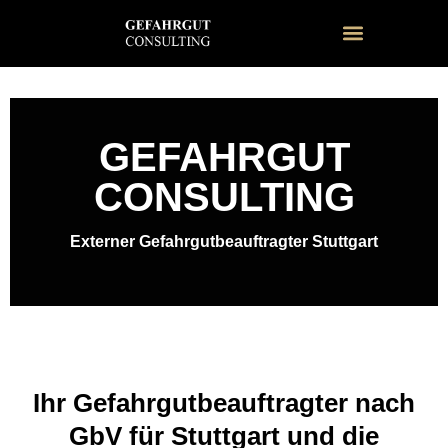
Aktuelle Fachbeiträge aus Gefahrgut, Transport und Logistik
GEFAHRGUT
CONSULTING
Externer Gefahrgutbeauftragter Stuttgart
Ihr Gefahrgutbeauftragter nach
GbV für Stuttgart und die