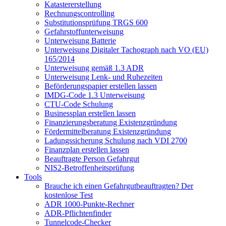
Katastererstellung
Rechnungscontrolling
Substitutionsprüfung TRGS 600
Gefahrstoffunterweisung
Unterweisung Batterie
Unterweisung Digitaler Tachograph nach VO (EU)
165/2014
Unterweisung gemäß 1.3 ADR
Unterweisung Lenk- und Ruhezeiten
Beförderungspapier erstellen lassen
IMDG-Code 1.3 Unterweisung
CTU-Code Schulung
Businessplan erstellen lassen
Finanzierungsberatung Existenzgründung
Fördermittelberatung Existenzgründung
Ladungssicherung Schulung nach VDI 2700
Finanzplan erstellen lassen
Beauftragte Person Gefahrgut
NIS2-Betroffenheitsprüfung
Tools
Brauche ich einen Gefahrgutbeauftragten? Der
kostenlose Test
ADR 1000-Punkte-Rechner
ADR-Pflichtenfinder
Tunnelcode-Checker