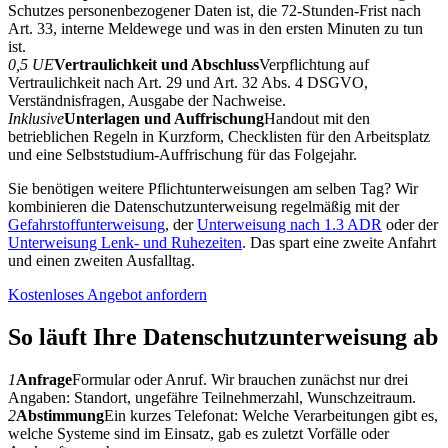
Schutzes personenbezogener Daten ist, die 72-Stunden-Frist nach
Art. 33, interne Meldewege und was in den ersten Minuten zu tun
ist.
0,5 UE
Vertraulichkeit und Abschluss
Verpflichtung auf
Vertraulichkeit nach Art. 29 und Art. 32 Abs. 4 DSGVO,
Verständnisfragen, Ausgabe der Nachweise.
Inklusive
Unterlagen und Auffrischung
Handout mit den
betrieblichen Regeln in Kurzform, Checklisten für den Arbeitsplatz
und eine Selbststudium-Auffrischung für das Folgejahr.
Sie benötigen weitere Pflichtunterweisungen am selben Tag? Wir
kombinieren die Datenschutzunterweisung regelmäßig mit der
Gefahrstoffunterweisung
, der
Unterweisung nach 1.3 ADR
oder der
Unterweisung Lenk- und Ruhezeiten
. Das spart eine zweite Anfahrt
und einen zweiten Ausfalltag.
Kostenloses Angebot anfordern
So läuft Ihre Datenschutzunterweisung ab
1
Anfrage
Formular oder Anruf. Wir brauchen zunächst nur drei
Angaben: Standort, ungefähre Teilnehmerzahl, Wunschzeitraum.
2
Abstimmung
Ein kurzes Telefonat: Welche Verarbeitungen gibt es,
welche Systeme sind im Einsatz, gab es zuletzt Vorfälle oder