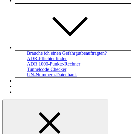
Leistungen
Tools
Brauche ich einen Gefahrgutbeauftragten?
ADR-Pflichtenfinder
ADR 1000-Punkte-Rechner
Tunnelcode-Checker
UN-Nummern-Datenbank
Unternehmensporträt
Karriere
Fachbeiträge aus Gefahrgut, Transport und Logistik