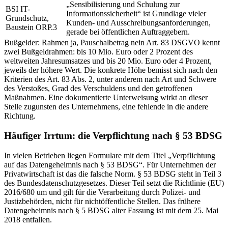
„Sensibilisierung und Schulung zur
BSI IT-
Informationssicherheit“ ist Grundlage vieler
Grundschutz,
Kunden- und Ausschreibungsanforderungen,
Baustein ORP.3
gerade bei öffentlichen Auftraggebern.
Bußgelder: Rahmen ja, Pauschalbetrag nein
Art. 83 DSGVO kennt
zwei Bußgeldrahmen: bis 10 Mio. Euro oder 2 Prozent des
weltweiten Jahresumsatzes und bis 20 Mio. Euro oder 4 Prozent,
jeweils der höhere Wert. Die konkrete Höhe bemisst sich nach den
Kriterien des Art. 83 Abs. 2, unter anderem nach Art und Schwere
des Verstoßes, Grad des Verschuldens und den getroffenen
Maßnahmen. Eine dokumentierte Unterweisung wirkt an dieser
Stelle zugunsten des Unternehmens, eine fehlende in die andere
Richtung.
Häufiger Irrtum: die Verpflichtung nach § 53 BDSG
In vielen Betrieben liegen Formulare mit dem Titel „Verpflichtung
auf das Datengeheimnis nach § 53 BDSG“. Für Unternehmen der
Privatwirtschaft ist das die falsche Norm. § 53 BDSG steht in Teil 3
des Bundesdatenschutzgesetzes. Dieser Teil setzt die Richtlinie (EU)
2016/680 um und gilt für die Verarbeitung durch Polizei- und
Justizbehörden, nicht für nichtöffentliche Stellen. Das frühere
Datengeheimnis nach § 5 BDSG alter Fassung ist mit dem 25. Mai
2018 entfallen.