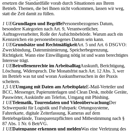
ersetzen die Standardfälle vorab durch Situationen aus Ihrem
Betrieb. Themen, die bei Ihnen nicht vorkommen, lassen wir weg,
statt die Zeit damit zu füllen.
1 UE
Grundlagen und Begriffe
Personenbezogenes Datum,
besondere Kategorien nach Art. 9, Verantwortlicher,
Auftragsverarbeiter, Rolle der Aufsichtsbehörde. Warum auch ein
Kennzeichen ein personenbezogenes Datum sein kann.
1 UE
Grundsätze und Rechtmäßigkeit
Art. 5 und Art. 6 DSGVO:
Zweckbindung, Datenminimierung, Speicherbegrenzung,
Richtigkeit. Wann eine Einwilligung nötig ist und wann berechtigtes
Interesse trägt.
1 UE
Betroffenenrechte im Arbeitsalltag
Auskunft, Berichtigung,
Löschung, Widerspruch. Die Monatsfrist nach Art. 12 Abs. 3, wer
im Betrieb was tut und woran Auskunftsersuchen in der Praxis
scheitern.
1,5 UE
Umgang mit Daten am Arbeitsplatz
E-Mail-Verteiler und
BCC, Messenger, Papierunterlagen und Clean Desk, mobile Geräte,
Passwörter, Auskünfte am Telefon, Umgang mit Phishing.
1 UE
Telematik, Tourendaten und Videoüberwachung
Der
Schwerpunkt für Logistik und Fuhrpark: Ortungssysteme,
Fahrerkarte, digitale Zeiterfassung, Kameras auf dem
Betriebsgelände, Transparenzpflichten und Mitbestimmung nach §
87 Abs. 1 Nr. 6 BetrVG.
1 UE
Datenpanne erkennen und melden
Was eine Verletzung des