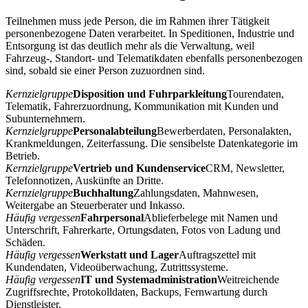
Teilnehmen muss jede Person, die im Rahmen ihrer Tätigkeit
personenbezogene Daten verarbeitet. In Speditionen, Industrie und
Entsorgung ist das deutlich mehr als die Verwaltung, weil
Fahrzeug-, Standort- und Telematikdaten ebenfalls personenbezogen
sind, sobald sie einer Person zuzuordnen sind.
Kernzielgruppe
Disposition und Fuhrparkleitung
Tourendaten,
Telematik, Fahrerzuordnung, Kommunikation mit Kunden und
Subunternehmern.
Kernzielgruppe
Personalabteilung
Bewerberdaten, Personalakten,
Krankmeldungen, Zeiterfassung. Die sensibelste Datenkategorie im
Betrieb.
Kernzielgruppe
Vertrieb und Kundenservice
CRM, Newsletter,
Telefonnotizen, Auskünfte an Dritte.
Kernzielgruppe
Buchhaltung
Zahlungsdaten, Mahnwesen,
Weitergabe an Steuerberater und Inkasso.
Häufig vergessen
Fahrpersonal
Ablieferbelege mit Namen und
Unterschrift, Fahrerkarte, Ortungsdaten, Fotos von Ladung und
Schäden.
Häufig vergessen
Werkstatt und Lager
Auftragszettel mit
Kundendaten, Videoüberwachung, Zutrittssysteme.
Häufig vergessen
IT und Systemadministration
Weitreichende
Zugriffsrechte, Protokolldaten, Backups, Fernwartung durch
Dienstleister.