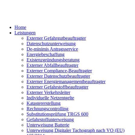
Home
Leistungen
Externer Gefahrgutbeauftragter
Datenschutzunterweisung
De-minimis Antragsservice
Energiebeschaffung
Existenzgründungsberatung
Externer Abfallbeauftragter
Externer Compliance-Beauftragter
Externer Datenschutzbeauftragter
Externer Energiemanagementbeauftragter
Externer Gefahrstoffbeauftragter
Externer Verkehrsleiter
Individuelle Netzentgelte
Katastererstellung
Rechnungscontrolling
Substitutionsprüfung TRGS 600
Gefahrstoffunterweisung
Unterweisung Batterie
Unterweisung Digitaler Tachograph nach VO (EU)