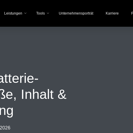
Leistungen
Tools
Unternehmensporträt
Karriere
F
tterie-
e, Inhalt &
ng
 2026