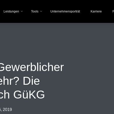
Leistungen
Tools
Unternehmensporträt
Karriere
F
Gewerblicher
ehr? Die
ach GüKG
6, 2019