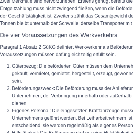
Zwei Merkmale sind hervorzuheben. Erstens genügt bereits di
Entgeltzahlung muss nicht zwingend fließen, wenn die Beförde
der Geschäftstätigkeit ist. Zweitens zählt das Gesamtgewicht de
Tonnen bleibt unterhalb der Schwelle; derselbe Transporter mi
Die vier Voraussetzungen des Werkverkehrs
Paragraf 1 Absatz 2 GüKG definiert Werkverkehr als Beförderun
Voraussetzungen müssen dafür
gleichzeitig
erfüllt sein.
Güterbezug:
Die beförderten Güter müssen dem Unterneh
gekauft, vermietet, gemietet, hergestellt, erzeugt, gewonn
sein.
Beförderungszweck:
Die Beförderung muss der Anliefer
Unternehmen, der Verbringung innerhalb oder außerhal
dienen.
Eigenes Personal:
Die eingesetzten Kraftfahrzeuge müs
Unternehmens geführt werden. Bei Leiharbeitnehmern ist 
entscheidend; sie werden regelmäßig als eigenes Person
Hilfstätigkeit:
Die Beförderung darf nur eine Hilfstätigkei